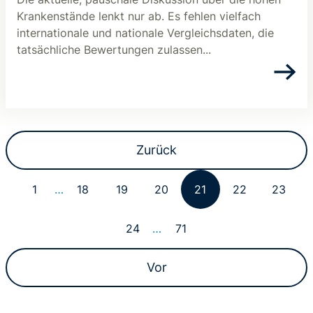
Krankenstände lenkt nur ab. Es fehlen vielfach
internationale und nationale Vergleichsdaten, die
tatsächliche Bewertungen zulassen...
Zurück
1
…
18
19
20
21
22
23
24
…
71
Vor