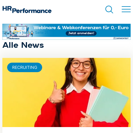
Startseite
»
News
»
Seite 21
Suchen
Alle News
RECRUITING