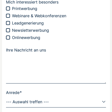
*
Mich interessiert besonders
u
Printwerbung
n
Webinare & Webkonferenzen
s
Leadgenerierung
N
Newsletterwerbung
a
Onlinewerbung
c
h
r
Ihre Nachricht an uns
i
c
h
t
Anrede
*