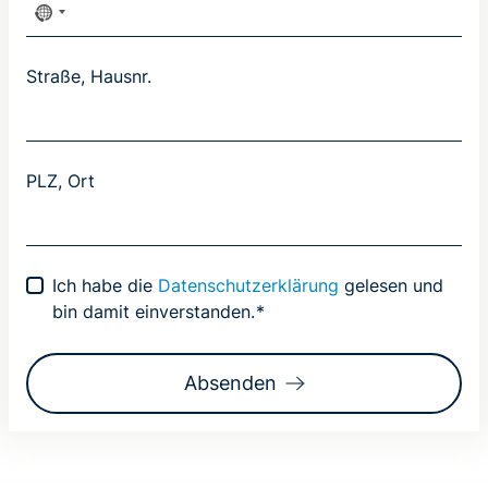
Straße, Hausnr.
PLZ, Ort
D
Ich habe die
Datenschutzerklärung
gelesen und
S
bin damit einverstanden.
*
G
V
Absenden
O
-
E
i