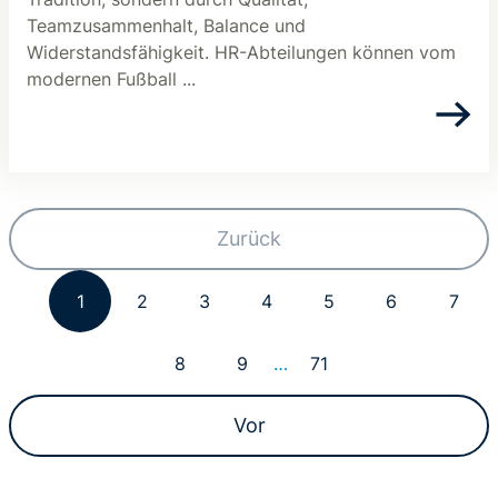
Teamzusammenhalt, Balance und
Widerstandsfähigkeit. HR-Abteilungen können vom
modernen Fußball ...
Zurück
1
2
3
4
5
6
7
8
9
…
71
Vor