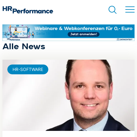
Startseite
»
News
»
Seite 19
Suchen
Alle News
HR-SOFTWARE