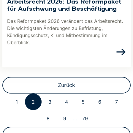
Arbeitsrecht 2026: Das Reformpaket
für Aufschwung und Be­schäf­ti­gung
Das Reformpaket 2026 verändert das Arbeitsrecht.
Die wichtigsten Änderungen zu Befristung,
Kündigungsschutz, KI und Mitbestimmung im
Überblick.
Zurück
1
2
3
4
5
6
7
8
9
…
79