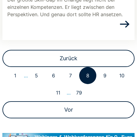
einzelnen Kompetenzen. Er liegt zwischen den
Perspektiven. Und genau dort sollte HR ansetzen.
Zurück
1
…
5
6
7
8
9
10
11
…
79
Vor