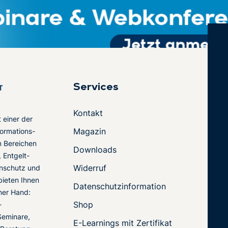
Services
Kontakt
t einer der
Magazin
ormations-
en Bereichen
Downloads
 Entgelt-
Widerruf
nschutz und
 bieten Ihnen
Datenschutzinformation
ner Hand:
Shop
-
Seminare,
E-Learnings mit Zertifikat