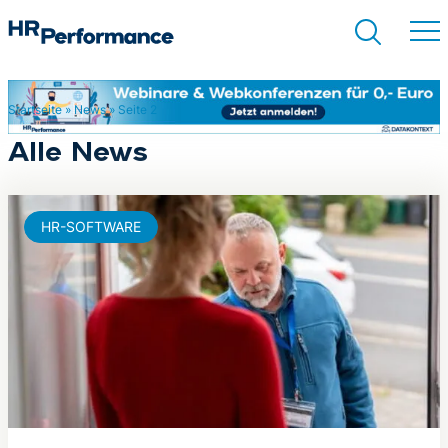
Startseite
»
News
»
Seite 2
Suchen
Alle News
HR-SOFTWARE