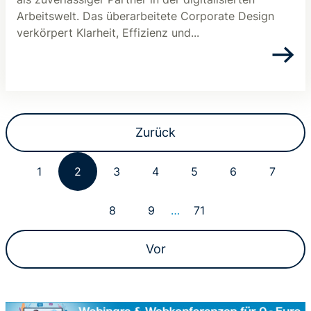
Arbeitswelt. Das überarbeitete Corporate Design
verkörpert Klarheit, Effizienz und...
Zurück
1
2
3
4
5
6
7
8
9
…
71
Vor