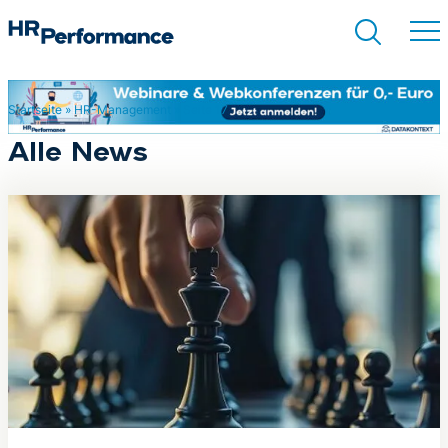
Startseite
»
HR-Management
»
Seite 17
Suchen
Alle News