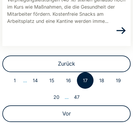
im Kurs wie Maßnahmen, die die Gesundheit der
Mitarbeiter fördern. Kostenfreie Snacks am
Arbeitsplatz und eine Kantine werden imme...
Zurück
1
…
14
15
16
17
18
19
20
…
47
Vor