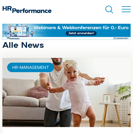
Startseite
»
News
»
Seite 29
Suchen
Alle News
HR-MANAGEMENT