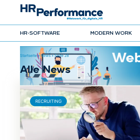
HR-SOFTWARE
MODERN WORK
Startseite
»
News
»
Seite 28
Alle News
RECRUITING