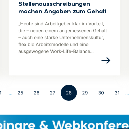
Stellenausschreibungen
machen Angaben zum Gehalt
„Heute sind Arbeitgeber klar im Vorteil,
die – neben einem angemessenen Gehalt
– auch eine starke Unternehmenskultur,
flexible Arbeitsmodelle und eine
ausgewogene Work-Life-Balance...
1
…
25
26
27
28
29
30
31
…