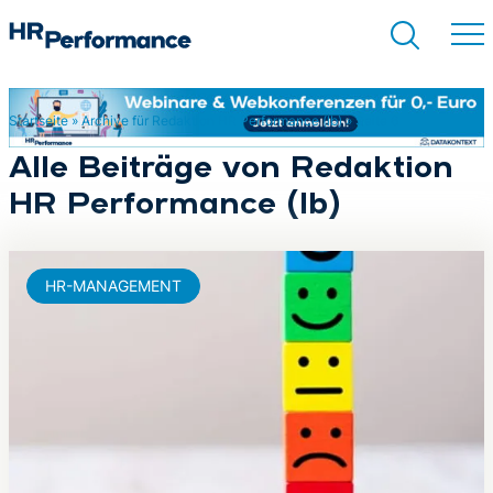
Startseite
»
Archive für Redaktion HR Performance (lb)
»
Seite 6
Suchen
Alle Beiträge von Redaktion
HR Performance (lb)
HR-MANAGEMENT