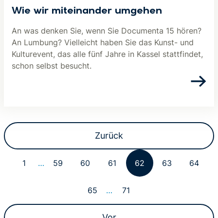
Wie wir miteinander umgehen
An was denken Sie, wenn Sie Documenta 15 hören?
An Lumbung? Vielleicht haben Sie das Kunst- und
Kulturevent, das alle fünf Jahre in Kassel stattfindet,
schon selbst besucht.
Zurück
1
…
59
60
61
62
63
64
65
…
71
Vor