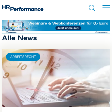
Startseite
»
News
»
Seite 62
Suchen
Alle News
ARBEITSRECHT