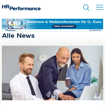
Startseite
»
HR-Management
»
Seite 45
Suchen
Alle News