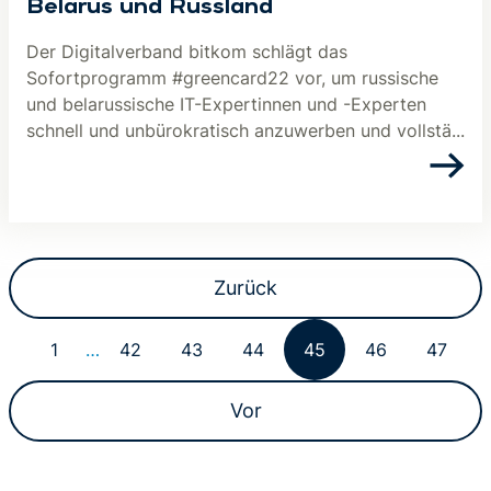
Belarus und Russland
Der Digitalverband bitkom schlägt das
Sofortprogramm #greencard22 vor, um russische
und belarussische IT-Expertinnen und -Experten
schnell und unbürokratisch anzuwerben und vollstä...
Zurück
1
…
42
43
44
45
46
47
Vor