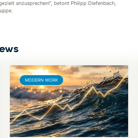
ezielt anzusprechen!“, betont Philipp Diefenbach,
ruppe.
News
MODERN WORK