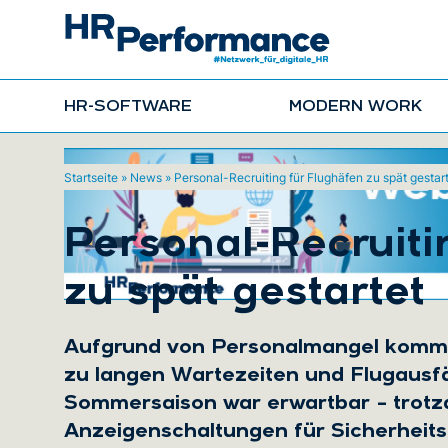
HR-SOFTWARE
MODERN WORK
Startseite
»
News
»
Personal-Recruiting für Flughäfen zu spät gestar
Personal-Recruiti
zu spät gestartet
Aufgrund von Personalmangel kommt
zu langen Wartezeiten und Flugausfä
Sommersaison war erwartbar – trot
Anzeigenschaltungen für Sicherheitsp