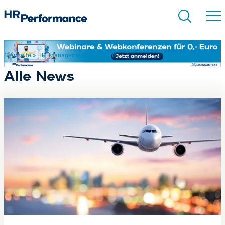
Startseite
»
HR-Management
»
Seite 46
Suchen
Alle News