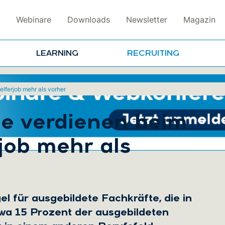
Webinare
Downloads
Newsletter
Magazin
LEARNING
RECRUITING
lferjob mehr als vorher
e verdienen beim
job mehr als
l für ausgebildete Fachkräfte, die in
twa 15 Prozent der ausgebildeten