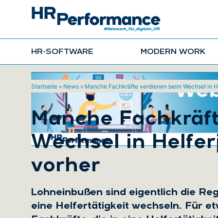
HR-SOFTWARE
MODERN WORK
Startseite
»
News
»
Manche Fachkräfte verdienen beim Wechsel in He
Manche Fachkräft
Wechsel in Helfer
vorher
Lohneinbußen sind eigentlich die Rege
eine Helfertätigkeit wechseln. Für e