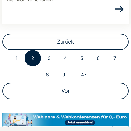
Zurück
1
2
3
4
5
6
7
8
9
…
47
Vor