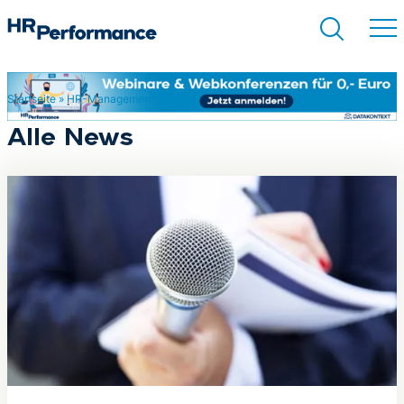
Startseite
»
HR-Management
»
Seite 2
Suchen
Alle News