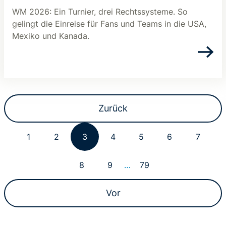
WM 2026: Ein Turnier, drei Rechtssysteme. So
gelingt die Einreise für Fans und Teams in die USA,
Mexiko und Kanada.
Zurück
1
2
3
4
5
6
7
8
9
…
79
Vor