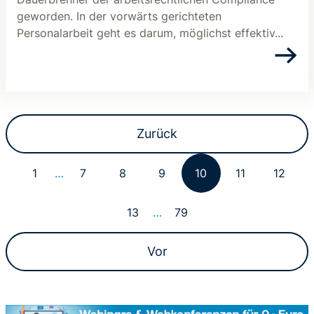
geworden. In der vorwärts gerichteten
Personalarbeit geht es darum, möglichst effektiv...
Zurück
1
…
7
8
9
10
11
12
13
…
79
Vor