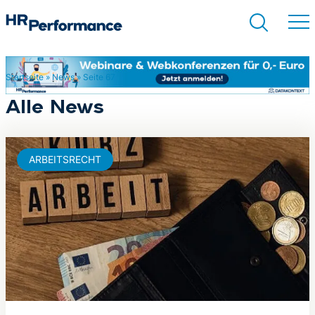
Startseite
»
News
»
Seite 67
Suchen
Alle News
ARBEITSRECHT