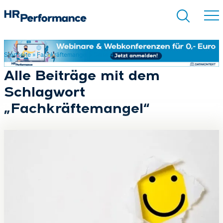
Startseite
»
Fachkräftemangel
»
Seite 4
Suchen
Alle Beiträge mit dem
Schlagwort
„Fachkräftemangel“