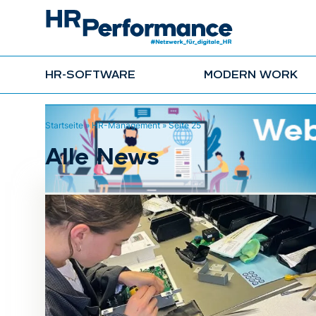
HR-SOFTWARE
MODERN WORK
Startseite
»
HR-Management
»
Seite 25
Alle News