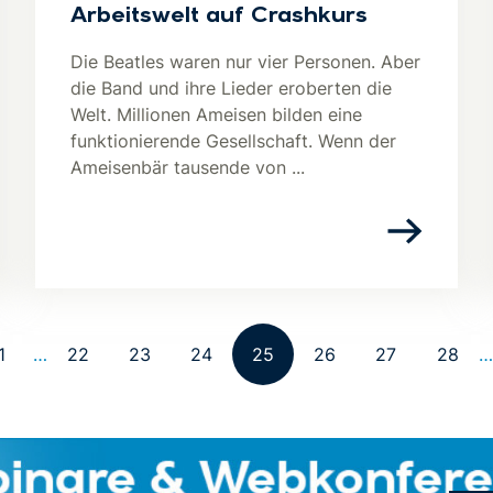
Arbeitswelt auf Crashkurs
Die Beatles waren nur vier Personen. Aber
die Band und ihre Lieder eroberten die
Welt. Millionen Ameisen bilden eine
funktionierende Gesellschaft. Wenn der
Ameisenbär tausende von ...
1
…
22
23
24
25
26
27
28
…