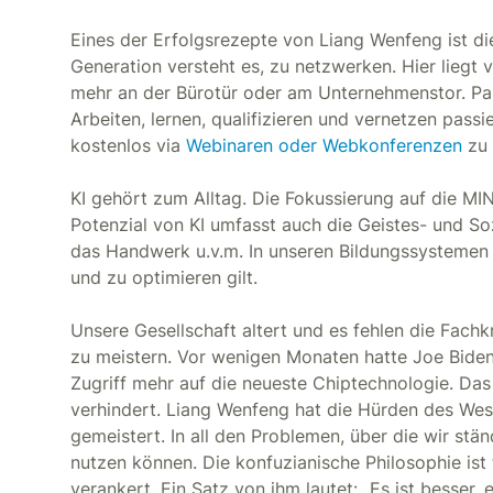
Eines der Erfolgsrezepte von Liang Wenfeng ist di
Generation versteht es, zu netzwerken. Hier liegt 
mehr an der Bürotür oder am Unternehmenstor. Pa
Arbeiten, lernen, qualifizieren und vernetzen passi
kostenlos via
Webinaren oder Webkonferenzen
zu 
KI gehört zum Alltag. Die Fokussierung auf die MI
Potenzial von KI umfasst auch die Geistes- und S
das Handwerk u.v.m. In unseren Bildungssystemen s
und zu optimieren gilt.
Unsere Gesellschaft altert und es fehlen die Fachk
zu meistern. Vor wenigen Monaten hatte Joe Biden
Zugriff mehr auf die neueste Chiptechnologie. Da
verhindert. Liang Wenfeng hat die Hürden des We
gemeistert. In all den Problemen, über die wir stän
nutzen können. Die konfuzianische Philosophie ist 
verankert. Ein Satz von ihm lautet: „Es ist besser, 