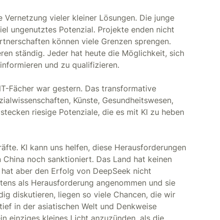
e Vernetzung vieler kleiner Lösungen. Die junge
viel ungenutztes Potenzial. Projekte enden nicht
rtnerschaften können viele Grenzen sprengen.
eren ständig. Jeder hat heute die Möglichkeit, sich
informieren und zu qualifizieren.
NT-Fächer war gestern. Das transformative
ozialwissenschaften, Künste, Gesundheitswesen,
tecken riesige Potenziale, die es mit KI zu heben
räfte. KI kann uns helfen, diese Herausforderungen
 China noch sanktioniert. Das Land hat keinen
s hat aber den Erfolg von DeepSeek nicht
stens als Herausforderung angenommen und sie
dig diskutieren, liegen so viele Chancen, die wir
tief in der asiatischen Welt und Denkweise
ein einziges kleines Licht anzuzünden, als die