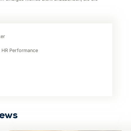
er
r HR Performance
News