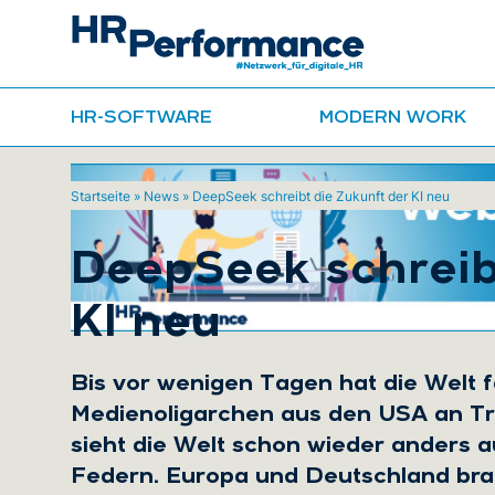
HR-SOFTWARE
MODERN WORK
Startseite
»
News
»
DeepSeek schreibt die Zukunft der KI neu
DeepSeek schreibt
KI neu
Bis vor wenigen Tagen hat die Welt fa
Medienoligarchen aus den USA an Tru
sieht die Welt schon wieder anders a
Federn. Europa und Deutschland brau