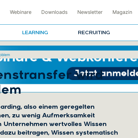
Webinare
Downloads
Newsletter
Magazin
LEARNING
RECRUITING
roblem
nstransfer wird
lem
arding, also einem geregelten
men, zu wenig Aufmerksamkeit
em Unternehmen wertvolles Wissen
azu beitragen, Wissen systematisch