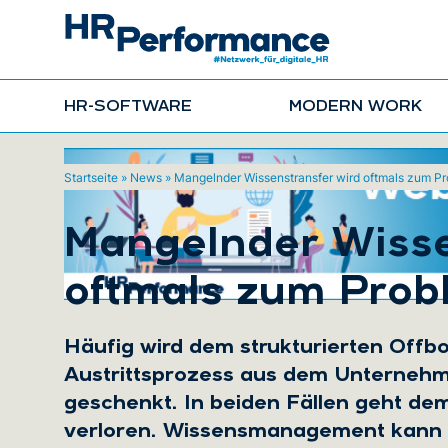
HR-SOFTWARE
MODERN WORK
Startseite
»
News
»
Mangelnder Wissenstransfer wird oftmals zum P
Mangelnder Wisse
oftmals zum Prob
Häufig wird dem strukturierten Offbo
Austrittsprozess aus dem Unterneh
geschenkt. In beiden Fällen geht d
verloren. Wissensmanagement kann d