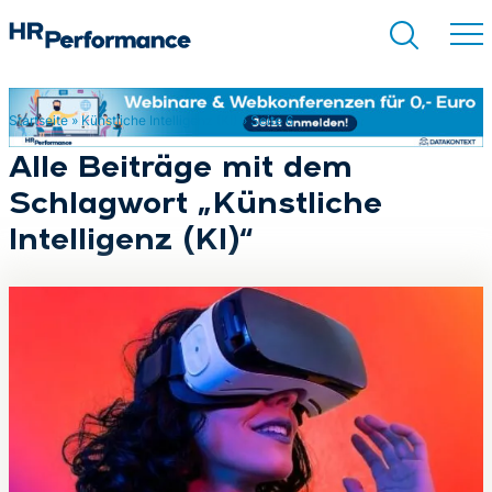
Startseite
»
Künstliche Intelligenz (KI)
»
Seite 6
Suchen
Alle Beiträge mit dem
Schlagwort „Künstliche
Intelligenz (KI)“