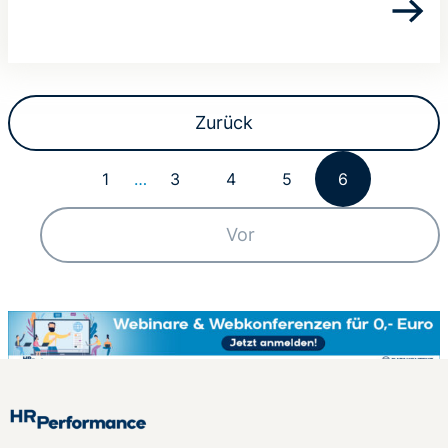
Zurück
1
…
3
4
5
6
Vor