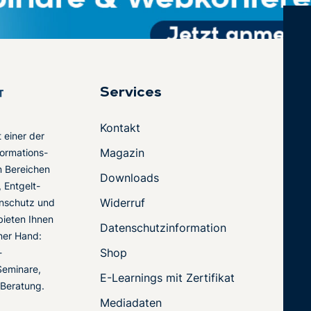
Services
Kontakt
t einer der
Magazin
ormations-
en Bereichen
Downloads
 Entgelt-
Widerruf
nschutz und
 bieten Ihnen
Datenschutzinformation
ner Hand:
Shop
-
Seminare,
E-Learnings mit Zertifikat
 Beratung.
Mediadaten