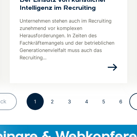
Der Einsatz von künstlicher
Intelligenz im Recruiting
Unternehmen stehen auch im Recruiting
zunehmend vor komplexen
Herausforderungen. In Zeiten des
Fachkräftemangels und der betrieblichen
Generationenvielfalt muss auch das
Recruiting...
ück
1
2
3
4
5
6