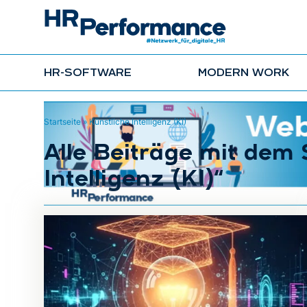
HR-SOFTWARE
MODERN WORK
Startseite
»
Künstliche Intelligenz (KI)
Alle Beiträge mit dem
Intelligenz (KI)“