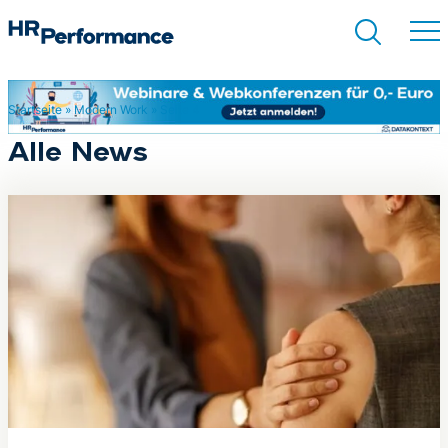
Startseite
»
Modern Work
»
Seite 4
Suchen
Alle News