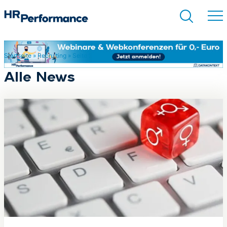
Startseite
»
Recruiting
»
Seite 2
Suchen
Alle News