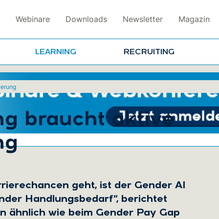
Webinare
Downloads
Newsletter
Magazin
LEARNING
RECRUITING
ierung
g braucht aktive
ng
:
rierechancen geht, ist der Gender AI
nder Handlungsbedarf“, berichtet
nn ähnlich wie beim Gender Pay Gap