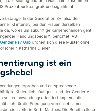
er, in der Bildung und dem Haushaltseinkommen
 13 Prozentpunkten groß und signifikant.
erbstätige: In der Generation Z+, also den
änner KI intensiv, bei den Frauen derselben
ade da, wo es um zukünftige Karrierechancen geht,
ingender Handlungsbedarf“, berichtet IAB-
Gender Pay Gap
drohen sich diese Muster ohne
Forscherin Katharina Diener.
mentierung ist ein
ngshebel
 Anwendungen erproben und entsprechende
äftigte KI deutlich häufiger – und der Gender AI
ien sollten anwendungsorientiert implementiert
s nützlich für die Erledigung von unliebsamen
sbereichsleiterin Britta Matthes. Die Bereitstellung