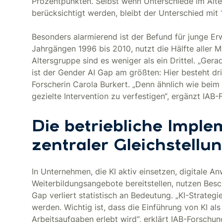
Prozentpunkten. Selbst wenn Unterschiede im Alt
berücksichtigt werden, bleibt der Unterschied mit
Besonders alarmierend ist der Befund für junge Erw
Jahrgängen 1996 bis 2010, nutzt die Hälfte aller M
Altersgruppe sind es weniger als ein Drittel. „Ger
ist der Gender AI Gap am größten: Hier besteht dr
Forscherin Carola Burkert. „Denn ähnlich wie beim
gezielte Intervention zu verfestigen“, ergänzt IAB-
Die betriebliche Imple
zentraler Gleichstellu
In Unternehmen, die KI aktiv einsetzen, digitale
Weiterbildungsangebote bereitstellen, nutzen Besch
Gap verliert statistisch an Bedeutung. „KI-Strateg
werden. Wichtig ist, dass die Einführung von KI al
Arbeitsaufgaben erlebt wird“, erklärt IAB-Forschung