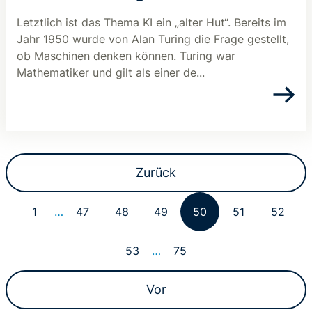
Letztlich ist das Thema KI ein „alter Hut“. Bereits im
Jahr 1950 wurde von Alan Turing die Frage gestellt,
ob Maschinen denken können. Turing war
Mathematiker und gilt als einer de...
Zurück
1
…
47
48
49
50
51
52
53
…
75
Vor