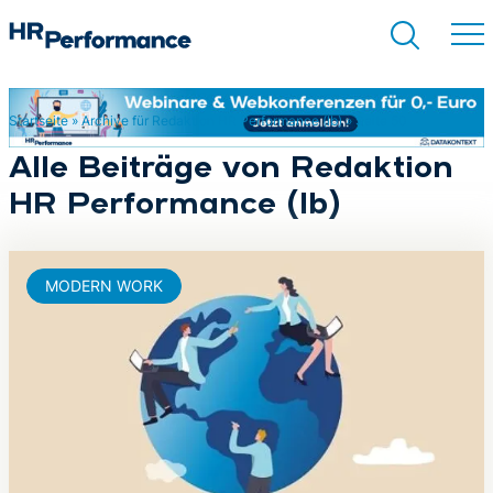
Startseite
»
Archive für Redaktion HR Performance (lb)
»
Seite 50
Suchen
Alle Beiträge von Redaktion
HR Performance (lb)
MODERN WORK