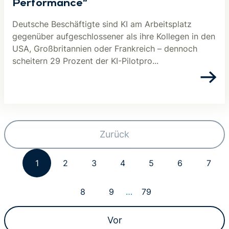
Performance“
Deutsche Beschäftigte sind KI am Arbeitsplatz
gegenüber aufgeschlossener als ihre Kollegen in den
USA, Großbritannien oder Frankreich – dennoch
scheitern 29 Prozent der KI-Pilotpro...
Zurück
1
2
3
4
5
6
7
8
9
…
79
Vor