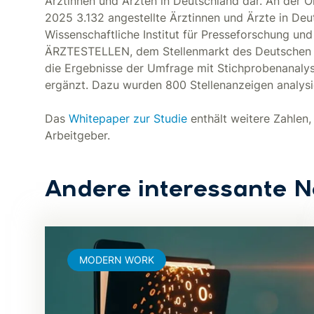
Ärztinnen und Ärzten in Deutschland dar. An der O
2025 3.132 angestellte Ärztinnen und Ärzte in De
Wissenschaftliche Institut für Presseforschung un
ÄRZTESTELLEN, dem Stellenmarkt des Deutschen 
die Ergebnisse der Umfrage mit Stichprobenanalys
ergänzt. Dazu wurden 800 Stellenanzeigen analysi
Das
Whitepaper zur Studie
enthält weitere Zahlen,
Arbeitgeber.
Andere interessante 
MODERN WORK