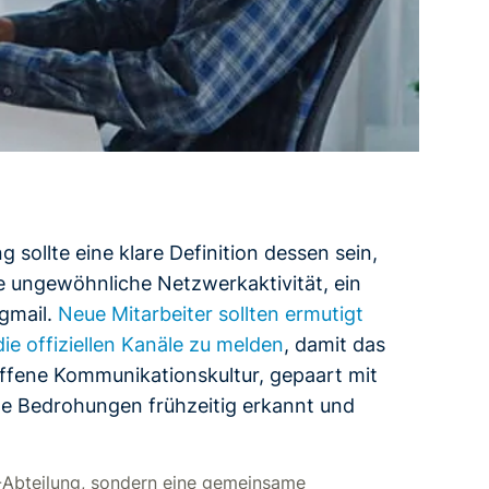
g sollte eine klare Definition dessen sein,
e ungewöhnliche Netzwerkaktivität, ein
ngmail.
Neue Mitarbeiter sollten ermutigt
ie offiziellen Kanäle zu melden
, damit das
offene Kommunikationskultur, gepaart mit
elle Bedrohungen frühzeitig erkannt und
T-Abteilung, sondern eine gemeinsame