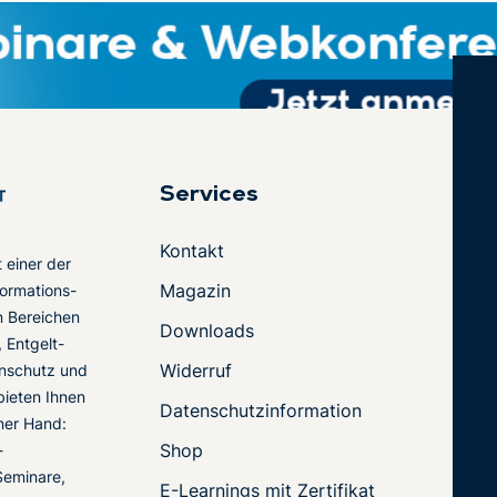
Services
Kontakt
t einer der
Magazin
ormations-
en Bereichen
Downloads
 Entgelt-
Widerruf
nschutz und
 bieten Ihnen
Datenschutzinformation
ner Hand:
Shop
-
Seminare,
E-Learnings mit Zertifikat