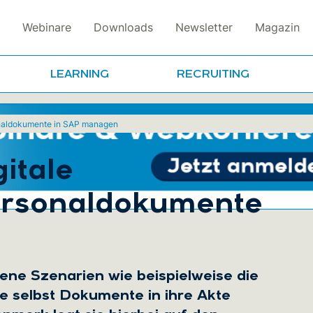
Webinare
Downloads
Newsletter
Magazin
LEARNING
RECRUITING
onaldokumente in SAP managen
itale
ersonaldokumente
ne Szenarien wie beispielweise die
e selbst Dokumente in ihre Akte