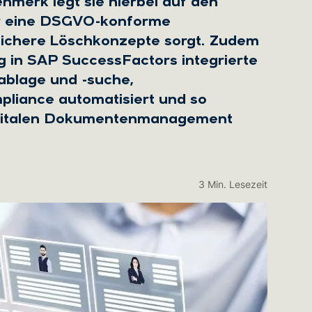
merk legt sie hierbei auf den
ür eine DSGVO-konforme
ichere Löschkonzepte sorgt. Zudem
ig in SAP SuccessFactors integrierte
blage und -suche,
iance automatisiert und so
digitalen Dokumentenmanagement
3 Min. Lesezeit