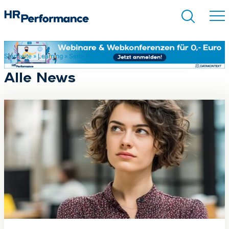
Startseite
»
Learning
»
Seite 2
Suchen
Alle News