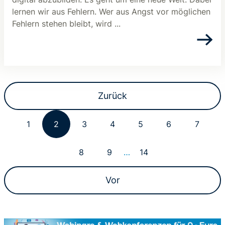
lernen wir aus Fehlern. Wer aus Angst vor möglichen
Fehlern stehen bleibt, wird ...
Zurück
1
2
3
4
5
6
7
8
9
…
14
Vor