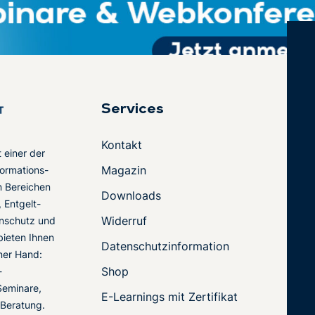
Services
Kontakt
t einer der
Magazin
ormations-
en Bereichen
Downloads
 Entgelt-
Widerruf
nschutz und
 bieten Ihnen
Datenschutzinformation
ner Hand:
Shop
-
Seminare,
E-Learnings mit Zertifikat
 Beratung.