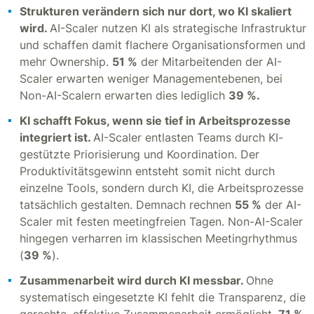
Strukturen verändern sich nur dort, wo KI skaliert
wird.
AI-Scaler nutzen KI als strategische Infrastruktur
und schaffen damit flachere Organisationsformen und
mehr Ownership.
51 %
der Mitarbeitenden der AI-
Scaler erwarten weniger Managementebenen, bei
Non-AI-Scalern erwarten dies lediglich
39 %.
KI schafft Fokus, wenn sie tief in Arbeitsprozesse
integriert ist.
AI-Scaler entlasten Teams durch KI-
gestützte Priorisierung und Koordination. Der
Produktivitätsgewinn entsteht somit nicht durch
einzelne Tools, sondern durch KI, die Arbeitsprozesse
tatsächlich gestalten. Demnach rechnen
55 %
der AI-
Scaler mit festen meetingfreien Tagen. Non-AI-Scaler
hingegen verharren im klassischen Meetingrhythmus
(
39 %
).
Zusammenarbeit wird durch KI messbar.
Ohne
systematisch eingesetzte KI fehlt die Transparenz, die