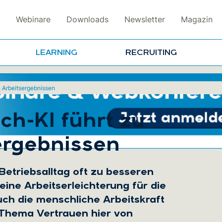
Webinare
Downloads
Newsletter
Magazin
LEARNING
RECRUITING
 Arbeitsergebnissen
h-KI führt zu
ergebnissen
Betriebsalltag oft zu besseren
ine Arbeitserleichterung für die
uch die menschliche Arbeitskraft
 Thema Vertrauen hier von