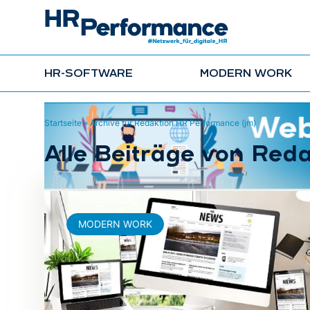
HR-SOFTWARE
MODERN WORK
Startseite
»
Archive für Redaktion HR Performance (jm)
Alle Beiträge von Red
MODERN WORK