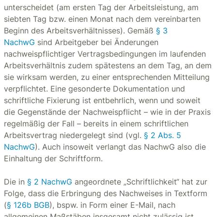
unterscheidet (am ersten Tag der Arbeitsleistung, am
siebten Tag bzw. einen Monat nach dem vereinbarten
Beginn des Arbeitsverhältnisses). Gemäß
§ 3
NachwG
sind Arbeitgeber bei Änderungen
nachweispflichtiger Vertragsbedingungen im laufenden
Arbeitsverhältnis zudem spätestens an dem Tag, an dem
sie wirksam werden, zu einer entsprechenden Mitteilung
verpflichtet. Eine gesonderte Dokumentation und
schriftliche Fixierung ist entbehrlich, wenn und soweit
die Gegenstände der Nachweispflicht – wie in der Praxis
regelmäßig der Fall – bereits in einem schriftlichen
Arbeitsvertrag niedergelegt sind (vgl.
§ 2 Abs. 5
NachwG
). Auch insoweit verlangt das NachwG also die
Einhaltung der Schriftform.
Die in
§ 2 NachwG
angeordnete „Schriftlichkeit“ hat zur
Folge, dass die Erbringung des Nachweises in Textform
(
§ 126b BGB
), bspw. in Form einer E-Mail, nach
allgemeinen Maßstäben insgesamt nicht zulässig ist.