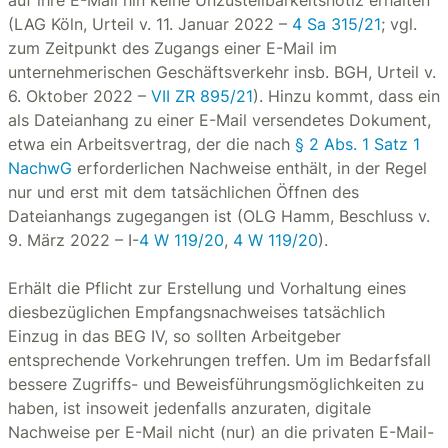
auf ihre E-Mail hin keine Unzustellbarkeitsnotiz erhalten
(LAG Köln, Urteil v. 11. Januar 2022 –
4 Sa 315/21
; vgl.
zum Zeitpunkt des Zugangs einer E-Mail im
unternehmerischen Geschäftsverkehr insb. BGH, Urteil v.
6. Oktober 2022 –
VII ZR 895/21
). Hinzu kommt, dass ein
als Dateianhang zu einer E-Mail versendetes Dokument,
etwa ein Arbeitsvertrag, der die nach
§ 2 Abs. 1 Satz 1
NachwG
erforderlichen Nachweise enthält, in der Regel
nur und erst mit dem tatsächlichen Öffnen des
Dateianhangs zugegangen ist (OLG Hamm, Beschluss v.
9. März 2022 – I-
4 W 119/20
,
4 W 119/20
).
Erhält die Pflicht zur Erstellung und Vorhaltung eines
diesbezüglichen Empfangsnachweises tatsächlich
Einzug in das BEG IV, so sollten Arbeitgeber
entsprechende Vorkehrungen treffen. Um im Bedarfsfall
bessere Zugriffs- und Beweisführungsmöglichkeiten zu
haben, ist insoweit jedenfalls anzuraten, digitale
Nachweise per E-Mail nicht (nur) an die privaten E-Mail-