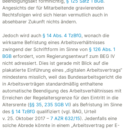
Beendigungsakt formnichtig,
§ 125 Satz 1 BGB
.
Angesichts der für Mitarbeitende gravierenden
Rechtsfolgen wird sich hieran vermutlich auch in
absehbarer Zukunft nichts ändern.
Jedoch wird auch
§ 14 Abs. 4 TzBfG
, wonach die
wirksame Befristung eines Arbeitsverhältnisses
zwingend der Schriftform im Sinne von
§ 126 Abs. 1
BGB
erfordert, vom Regierungsentwurf zum BEG IV
nicht adressiert. Dies ist gerade mit Blick auf die
plakatierte Einführung eines „digitalen Arbeitsvertrags“
mindestens misslich, weil das Bundesarbeitsgericht die
in Arbeitsverträgen standardmäßig enthaltene
automatische Beendigung des Arbeitsverhältnisses mit
Erreichen der Regelaltersgrenze für den Eintritt in die
Altersrente (
§§ 35
,
235 SGB VI
) als Befristung im Sinne
des
§ 14 TzBfG
qualifiziert (vgl. BAG, Urteil
v. 25. Oktober 2017 –
7 AZR 632/15
). Jedenfalls eine
solche Abrede könnte in einem „Arbeitsvertrag per E-