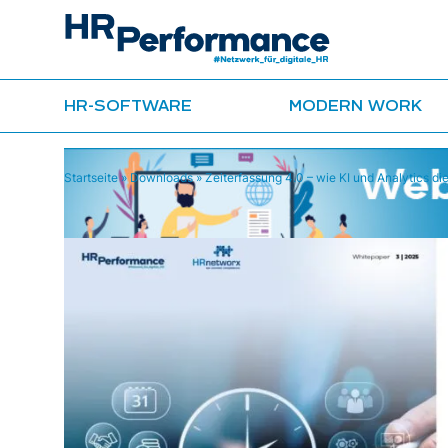
HR-SOFTWARE
MODERN WORK
Startseite
»
Downloads
»
Zeiterfassung 4.0 – wie KI und Analytics di