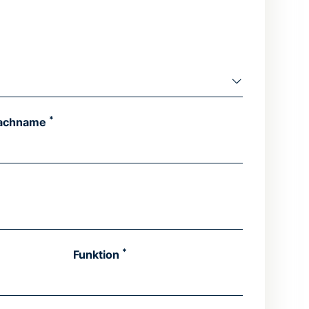
*
achname
*
Funktion