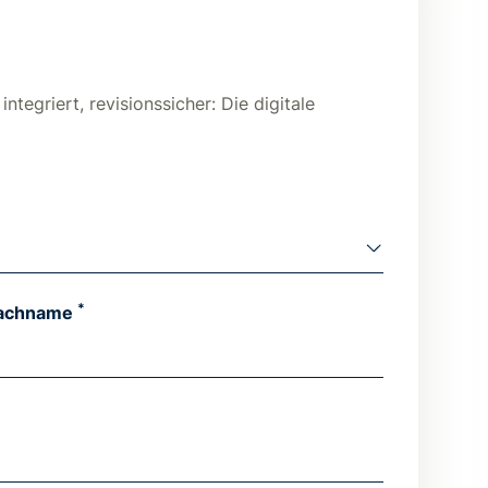
tegriert, revisionssicher: Die digitale
.
*
achname