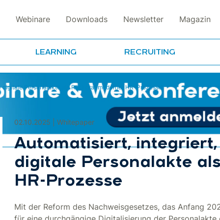
Webinare
Downloads
Newsletter
Magazin
LEARNING
RECRUITING
 Die digitale Personalakte als Rückgrat moderner HR-Prozesse
02.10.2025 | Whitepaper
Automatisiert, integriert,
digitale Personalakte a
HR-Prozesse
Mit der Reform des Nachweisgesetzes, das Anfang 2025
für eine durchgängige Digitalisierung der Personalakte