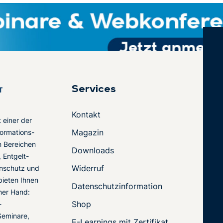
Services
Kontakt
t einer der
Magazin
ormations-
en Bereichen
Downloads
 Entgelt-
Widerruf
nschutz und
 bieten Ihnen
Datenschutzinformation
ner Hand:
Shop
-
Seminare,
E-Learnings mit Zertifikat