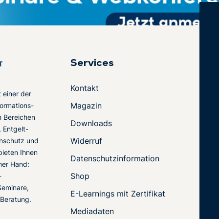
Services
Kontakt
t einer der
Magazin
ormations-
en Bereichen
Downloads
 Entgelt-
Widerruf
nschutz und
 bieten Ihnen
Datenschutzinformation
ner Hand:
Shop
-
Seminare,
E-Learnings mit Zertifikat
 Beratung.
Mediadaten