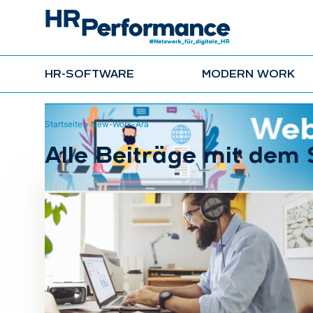
HR-SOFTWARE
MODERN WORK
Startseite
»
New-Work-Ära
Alle Beiträge mit dem