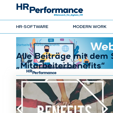
HR-SOFTWARE
MODERN WORK
Startseite
»
Mitarbeiterbenefits
Alle Beiträge mit dem
„Mitarbeiterbenefits“