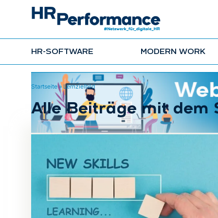
HR-SOFTWARE
MODERN WORK
Startseite
»
Lernzielbild
Alle Beiträge mit dem 