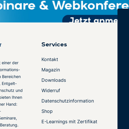
Services
Kontakt
t einer der
Magazin
ormations-
en Bereichen
Downloads
 Entgelt-
Widerruf
nschutz und
 bieten Ihnen
Datenschutzinformation
ner Hand:
Shop
-
Seminare,
E-Learnings mit Zertifikat
 Beratung.