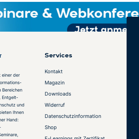
Services
Kontakt
t einer der
Magazin
ormations-
en Bereichen
Downloads
 Entgelt-
Widerruf
nschutz und
 bieten Ihnen
Datenschutzinformation
ner Hand:
Shop
-
Seminare,
E-Learnings mit Zertifikat